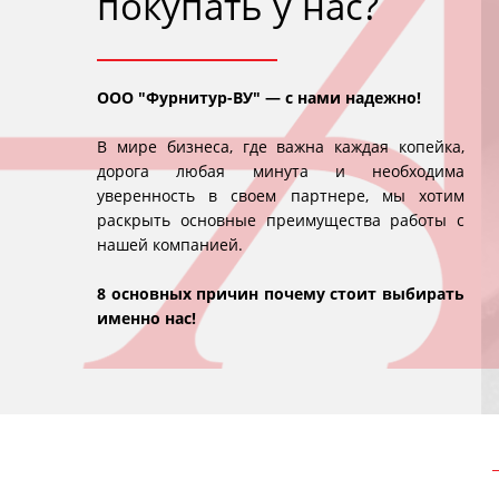
покупать у нас?
нные цены
Гарантия
посредников- наш
Не слышали про гарант
ООО "Фурнитур-ВУ" — с нами надежно!
тимизация затрат
фурнитуру? А она сущест
В мире бизнеса, где важна каждая копейка,
дорога любая минута и необходима
уверенность в своем партнере, мы хотим
раскрыть основные преимущества работы с
нашей компанией.
ая логистика
Техническая поддер
8 основных причин почему стоит выбирать
пречной работы с
Консультации. Обучение
именно нас!
по всему миру
Сопровождение. Сервис