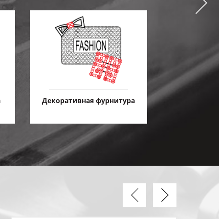
а
Декоративная фурнитура
Защитные