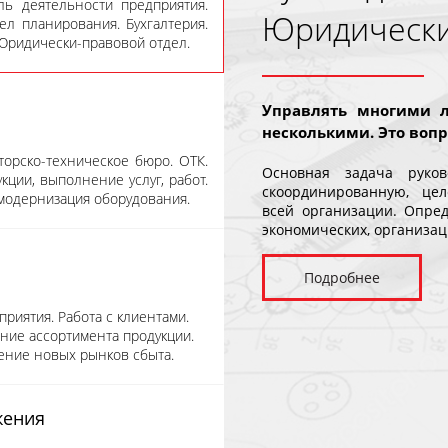
ль деятельности предприятия.
Юридически
л планирования. Бухгалтерия.
 Юридически-правовой отдел.
Управлять многими л
несколькими. Это вопр
орско-техническое бюро. ОТК.
Основная задача руко
ции, выполнение услуг, работ.
скоординированную, це
модернизация оборудования.
всей организации. Опред
экономических, организац
Подробнее
риятия. Работа с клиентами.
ние ассортимента продукции.
ение новых рынков сбыта.
жения