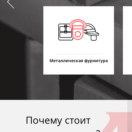
ательные
Металлическая фурнитура
риалы
Почему стоит